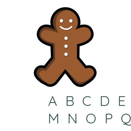
A
B
C
D
E
M
N
O
P