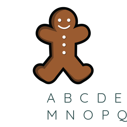
A
B
C
D
E
M
N
O
P