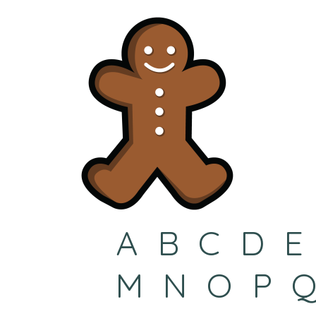
A
B
C
D
E
M
N
O
P