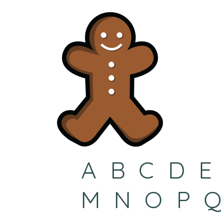
A
B
C
D
E
M
N
O
P